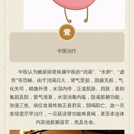
壹
中医治疗
中医认为糖尿病肾病属中医的“消渴”、“水肿”、“虚
劳”等范畴。由于消渴日久，肾气受损，固摄无权，气
化失司，精微外泄，水湿内停，泛滥肌肤、四肢，甚则
氯损及阳，脏气渐衰，水湿浊毒内蕴，阻遏脏腑功能，
弥漫三焦。病症发展终致正衰邪实，阴竭阳亡。故一旦
发现需尽早治疗，一旦延误肾功能将衰竭，甚至牵连体
内其他脏腑器官，危及生命。