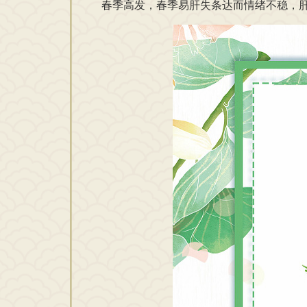
春季高发，春季易肝失条达而情绪不稳，