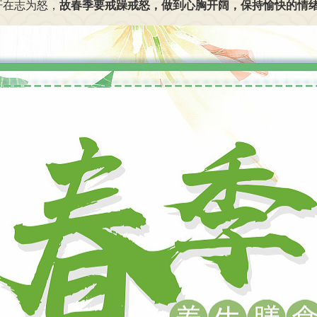
肝在志为怒，
故春季要戒躁戒怒，做到心胸开阔，保持愉快的情